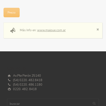
Precio
Más Info en:
www.maipue.com.ar
CONTACTO
Av.Pte Perón 25140
(54) 0220. 482.8418
(54) 0220. 486.1180
0220. 482. 8418