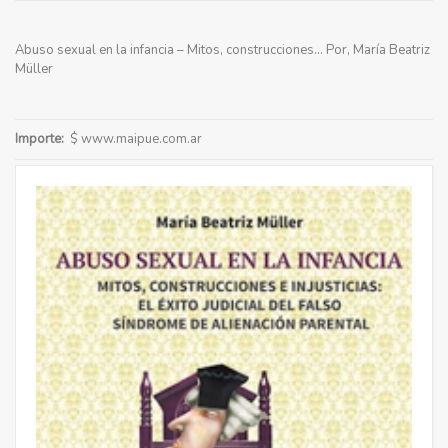
Abuso sexual en la infancia – Mitos, construcciones... Por, María Beatriz
Müller
Importe:
$ www.maipue.com.ar
:
Libros
,
Productos
Compartir: