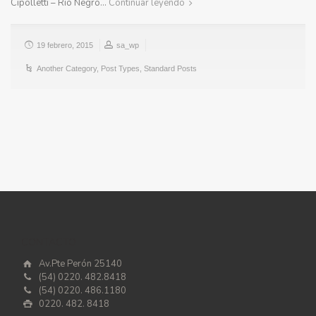
Cipolletti – Rio Negro…
Continuar leyendo
19 febrero, 2015
sa_wp
Another Category
,
Post Types
,
Standard Posts
CONTACTO
Av.Pte Perón 25140
(54) 0220. 482.8418
(54) 0220. 486.1180
0220. 482. 8418